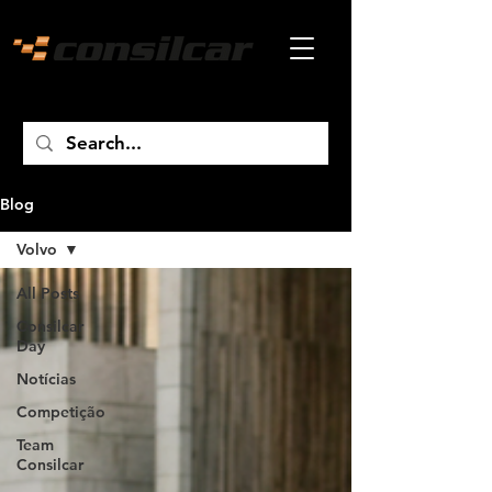
Blog
Volvo
All Posts
Consilcar
Day
Notícias
Competição
Team
Consilcar