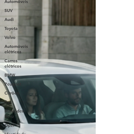
Automóveis
SUV
Audi
Toyota
Volvo
Automóveis
elétricos
Carros
elétricos
BMW
Peugeot
Citröen
fiat
Mercedes-
Benz
Opel