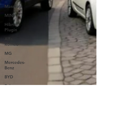
Maserati
MINI
Híbrido
Plugin
Alfa
Romeo
MG
Mercedes-
Benz
BYD
Feira
Automóveis
Aniversário
DS
Volkswagen
Jeep