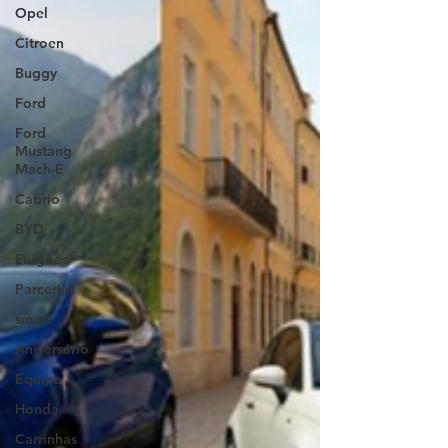
Opel
Citroen
Buggy
Ford
Ford
Mustang
Mach-E
Cabrio
BYD
Furgões
Parcerias
smart
Aniversário
Equipa
Honda
Carrinhas