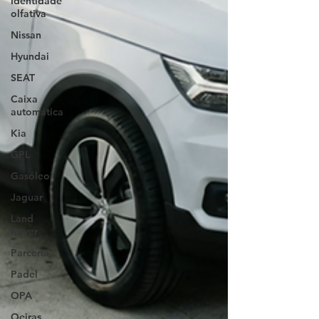
Identidade
olfativa
Nissan
Hyundai
SEAT
Caixa
automática
Kia
GPL
Gasóleo
Jaguar
Land
Rover
Parceria
Padel
OPA
Oeiras