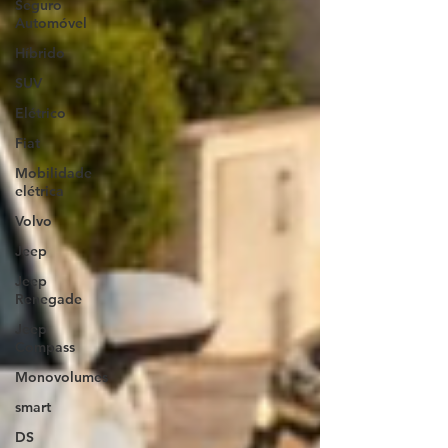
Seguro
Automóvel
Híbrido
SUV
Elétrico
Fiat
Mobilidade
elétrica
Volvo
Jeep
Jeep
Renegade
Jeep
Compass
Monovolumes
smart
DS