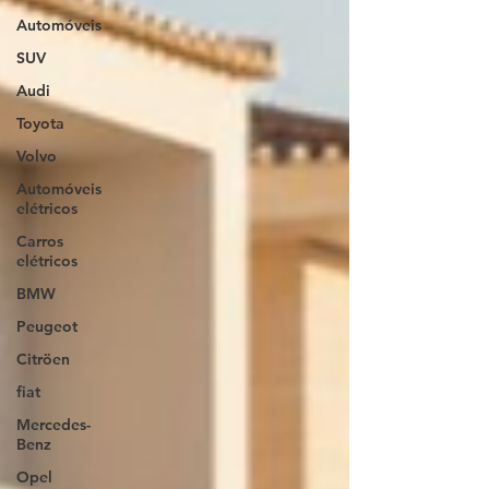
Automóveis
SUV
Audi
Toyota
Volvo
Automóveis
elétricos
Carros
elétricos
BMW
Peugeot
Citröen
fiat
Mercedes-
Benz
Opel