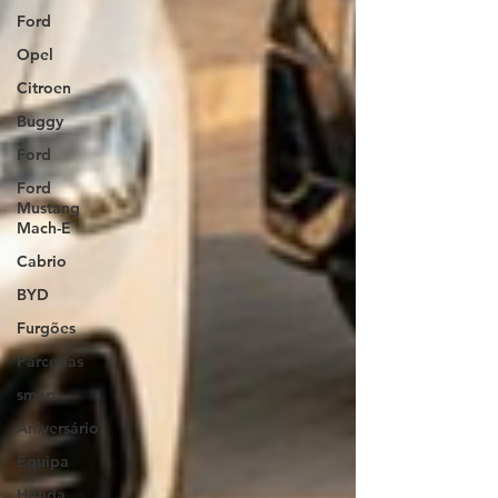
Ford
Opel
Citroen
Buggy
Ford
Ford
Mustang
Mach-E
Cabrio
BYD
Furgões
Parcerias
smart
Aniversário
Equipa
Honda