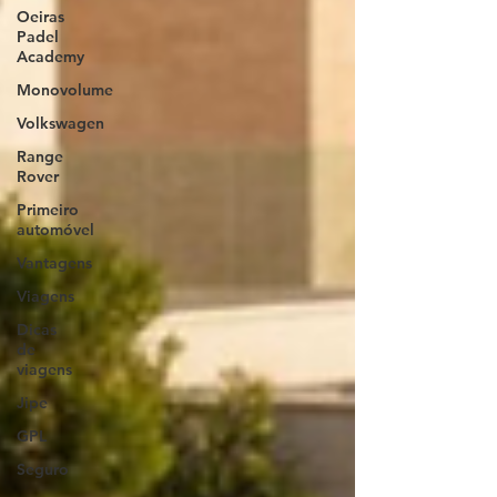
Oeiras
Padel
Academy
Monovolume
Volkswagen
Range
Rover
Primeiro
automóvel
Vantagens
Viagens
Dicas
de
viagens
Jipe
GPL
Seguro