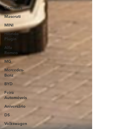
Carrinhas
Maserati
MINI
Híbrido
Plugin
Alfa
Romeo
MG
Mercedes-
Benz
BYD
Feira
Automóveis
Aniversário
DS
Volkswagen