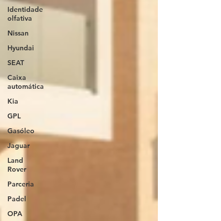
Identidade
olfativa
Nissan
Hyundai
SEAT
Caixa
automática
Kia
GPL
Gasóleo
Jaguar
Land
Rover
Parceria
Padel
OPA