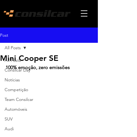
Post
All Posts
Mini Cooper SE
All Posts
100% emoção, zero emissões
Consilcar Day
Notícias
Competição
Team Consilcar
Automóveis
SUV
Audi