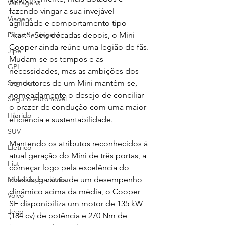
Vantagens
fazendo vingar a sua invejável 
Viagens
agilidade e comportamento tipo 
Dicas de viagens
“kart”. Seis décadas depois, o Mini 
Cooper ainda reúne uma legião de fãs.
Jipe
Mudam-se os tempos e as 
GPL
necessidades, mas as ambições dos 
Seguro
condutores de um Mini mantêm-se, 
nomeadamente o desejo de conciliar 
Seguro Automóvel
o prazer de condução com uma maior 
Híbrido
eficiência e sustentabilidade.
SUV
Mantendo os atributos reconhecidos à 
Elétrico
atual geração do Mini de três portas, a 
Fiat
começar logo pela excelência do 
Mobilidade elétrica
chassis, garantia de um desempenho 
dinâmico acima da média, o Cooper 
Volvo
SE disponibiliza um motor de 135 kW 
Jeep
(184 cv) de potência e 270 Nm de 