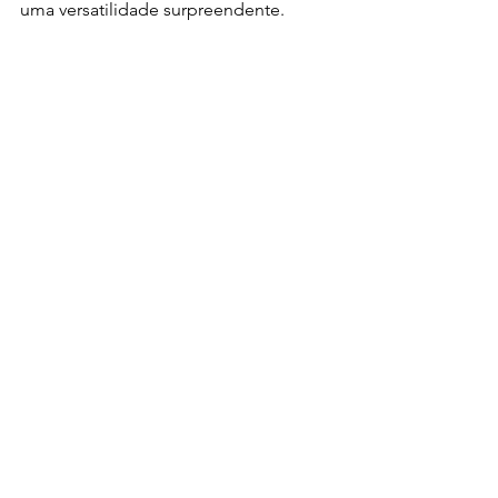
uma versatilidade surpreendente.
Oferta variada e para todos os gostos
Na Consilcar, temos várias unidades do 
Cooper SE Navigator. Desde o mais 