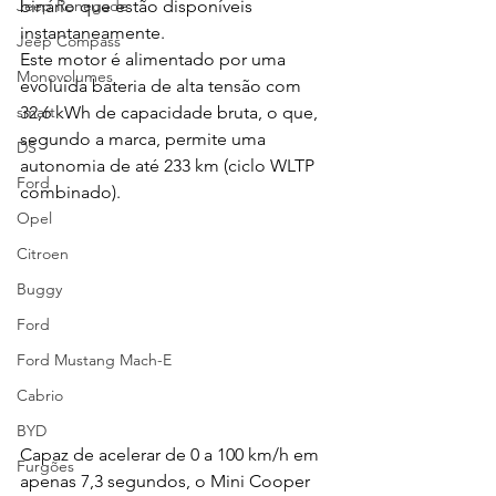
Jeep Renegade
binário que estão disponíveis 
instantaneamente.
Jeep Compass
Este motor é alimentado por uma 
Monovolumes
evoluída bateria de alta tensão com 
smart
32,6 kWh de capacidade bruta, o que, 
segundo a marca, permite uma 
DS
autonomia de até 233 km (ciclo WLTP 
Ford
combinado).
Opel
Citroen
Buggy
Ford
Ford Mustang Mach-E
Cabrio
BYD
Capaz de acelerar de 0 a 100 km/h em 
Furgões
apenas 7,3 segundos, o Mini Cooper 