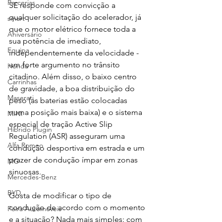
Parcerias
SE responde com convicção a 
qualquer solicitação do acelerador, já 
smart
que o motor elétrico fornece toda a 
Aniversário
sua potência de imediato, 
Equipa
independentemente da velocidade - 
um forte argumento no trânsito 
Honda
citadino. Além disso, o baixo centro 
Carrinhas
de gravidade, a boa distribuição do 
Maserati
peso (as baterias estão colocadas 
numa posição mais baixa) e o sistema 
MINI
especial de tração Active Slip 
Híbrido Plugin
Regulation (ASR) asseguram uma 
Alfa Romeo
condução desportiva em estrada e um 
prazer de condução ímpar em zonas 
MG
sinuosas.
Mercedes-Benz
BYD
Gosta de modificar o tipo de 
condução de acordo com o momento 
Feira Automóveis
e a situação? Nada mais simples: com 