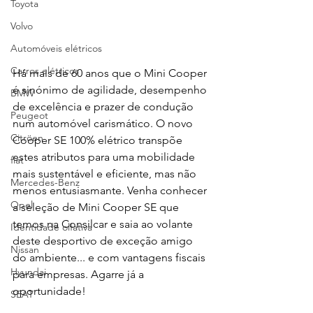
Toyota
Volvo
Automóveis elétricos
Carros elétricos
Há mais de 60 anos que o Mini Cooper 
é sinónimo de agilidade, desempenho 
BMW
de excelência e prazer de condução 
Peugeot
num automóvel carismático. O novo 
Citröen
Cooper SE 100% elétrico transpõe 
estes atributos para uma mobilidade 
fiat
mais sustentável e eficiente, mas não 
Mercedes-Benz
menos entusiasmante. Venha conhecer 
Opel
a seleção de Mini Cooper SE que 
temos na Consilcar e saia ao volante 
Identidade olfativa
deste desportivo de exceção amigo 
Nissan
do ambiente... e com vantagens fiscais 
Hyundai
para empresas. Agarre já a 
oportunidade!
SEAT