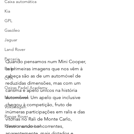
Caixa automática
Kia
GPL
Gasóleo
Jaguar
Land Rover
Parceria
Quando pensamos num Mini Cooper, 
Padel
as primeiras imagens que nos vêm à 
cabeça são as de um automóvel de 
OPA
reduzidas dimensões, mas com um 
Oeiras Padel Academy
carisma e apelo únicos na história 
Monovolume
automóvel. Um apelo que inclusive 
chegou à competição, fruto de 
Volkswagen
inúmeras participações em ralis e das 
Range Rover
vitórias no Rali de Monte Carlo, 
Primeiro automóvel
destronando concorrentes, 
aparentemente, mais dotados e 