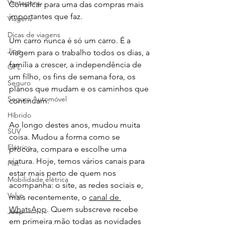
Vantagens
Consilcar para uma das compras mais 
importantes que faz.
Viagens
Dicas de viagens
Um carro nunca é só um carro. É a 
Jipe
viagem para o trabalho todos os dias, a 
família a crescer, a independência de 
GPL
um filho, os fins de semana fora, os 
Seguro
planos que mudam e os caminhos que 
Seguro Automóvel
continuam.
Híbrido
Ao longo destes anos, mudou muita 
SUV
coisa. Mudou a forma como se 
Elétrico
procura, compara e escolhe uma 
viatura. Hoje, temos vários canais para 
Fiat
estar mais perto de quem nos 
Mobilidade elétrica
acompanha: o site, as redes sociais e, 
Volvo
mais recentemente, o 
canal de 
WhatsApp
. Quem subscreve recebe 
Jeep
em primeira mão todas as novidades 