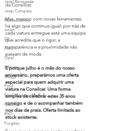
Jeep Renegade
da Consilcar.
Jeep Compass
Mas, mesmo com novas ferramentas, 
Monovolumes
há algo que continua igual: por trás de 
smart
cada viatura entregue está uma equipa 
DS
que acredita que o rigor, a 
transparência e a proximidade não 
Ford
passam de moda.
Opel
Citroen
E porque julho é o mês do nosso 
aniversário, preparámos uma oferta 
Buggy
especial para quem adquirir uma 
Ford
viatura na Consilcar. Uma forma 
Ford Mustang Mach-E
simples de celebrar estes 35 anos 
consigo e de o acompanhar também 
Cabrio
nos dias de praia. Oferta limitada ao 
BYD
stock existente.
Furgões