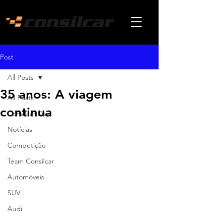
Post
All Posts
35 anos: A viagem
All Posts
continua
Consilcar Day
Notícias
Competição
Team Consilcar
Automóveis
SUV
Audi