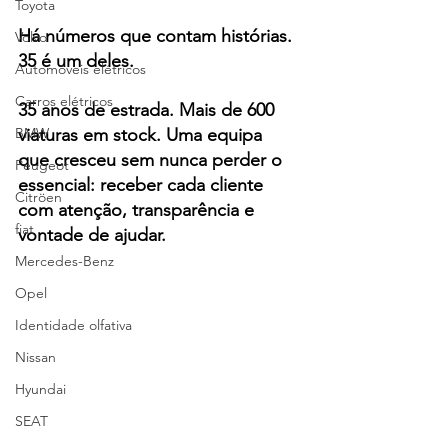
Toyota
Há números que contam histórias. 
Volvo
35 é um deles.
Automóveis elétricos
Carros elétricos
35 anos de estrada. Mais de 600 
viaturas em stock. Uma equipa 
BMW
que cresceu sem nunca perder o 
Peugeot
essencial: receber cada cliente 
Citröen
com atenção, transparência e 
fiat
vontade de ajudar.
Mercedes-Benz
Opel
Identidade olfativa
Nissan
Hyundai
SEAT