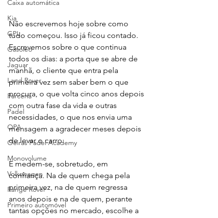
Caixa automática
Kia
Não escrevemos hoje sobre como 
GPL
tudo começou. Isso já ficou contado. 
Escrevemos sobre o que continua 
Gasóleo
todos os dias: a porta que se abre de 
Jaguar
manhã, o cliente que entra pela 
Land Rover
primeira vez sem saber bem o que 
procura, o que volta cinco anos depois 
Parceria
com outra fase da vida e outras 
Padel
necessidades, o que nos envia uma 
OPA
mensagem a agradecer meses depois 
de levar o carro.
Oeiras Padel Academy
Monovolume
E medem-se, sobretudo, em 
Volkswagen
confiança. Na de quem chega pela 
primeira vez, na de quem regressa 
Range Rover
anos depois e na de quem, perante 
Primeiro automóvel
tantas opções no mercado, escolhe a 