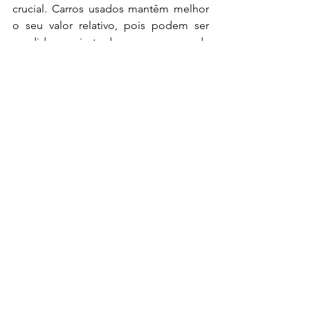
crucial. Carros usados mantêm melhor 
o seu valor relativo, pois podem ser 
vendidos mais tarde com uma perda 
menor, ou seja, permitem ao 
proprietário recuperar uma 
percentagem maior do investimento 
inicial. Uma decisão financeira mais 
inteligente.
6. O mesmo equipamento por menos 
dinheiro
Carros usados recentes 
frequentemente vêm equipados com 
características e tecnologias avançadas 
que poderiam ser caras num modelo 
novo. Os fabricantes, muitas vezes, 
fazem pequenas atualizações nos 
mesmos sistemas (de navegação, 