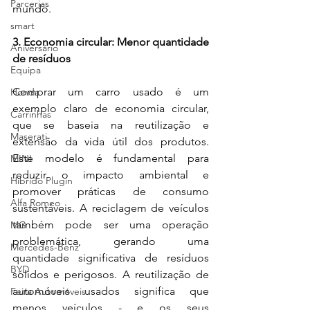
Parcerias
mundo.
smart
3. Economia circular: Menor quantidade 
Aniversário
de resíduos
Equipa
Comprar um carro usado é um 
Honda
exemplo claro de economia circular, 
Carrinhas
que se baseia na reutilização e 
Maserati
extensão da vida útil dos produtos. 
Este modelo é fundamental para 
MINI
reduzir o impacto ambiental e 
Híbrido Plugin
promover práticas de consumo 
Alfa Romeo
sustentáveis. A reciclagem de veículos 
também pode ser uma operação 
MG
problemática, gerando uma 
Mercedes-Benz
quantidade significativa de resíduos 
BYD
sólidos e perigosos. A reutilização de 
automóveis usados significa que 
Feira Automóveis
menos veículos - e os seus 