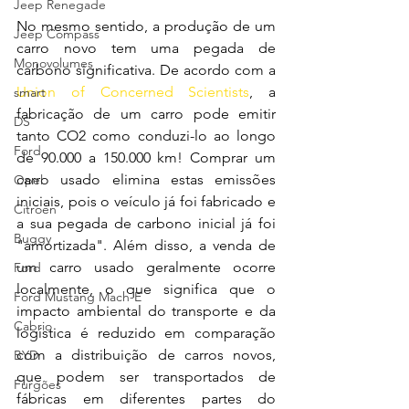
Jeep Renegade
No mesmo sentido, a produção de um 
Jeep Compass
carro novo tem uma pegada de 
Monovolumes
carbono significativa. De acordo com a 
Union of Concerned Scientists
, a 
smart
fabricação de um carro pode emitir 
DS
tanto CO2 como conduzi-lo ao longo 
Ford
de 90.000 a 150.000 km! Comprar um 
carro usado elimina estas emissões 
Opel
iniciais, pois o veículo já foi fabricado e 
Citroen
a sua pegada de carbono inicial já foi 
Buggy
"amortizada". Além disso, a venda de 
um carro usado geralmente ocorre 
Ford
localmente, o que significa que o 
Ford Mustang Mach-E
impacto ambiental do transporte e da 
Cabrio
logística é reduzido em comparação 
com a distribuição de carros novos, 
BYD
que podem ser transportados de 
Furgões
fábricas em diferentes partes do 