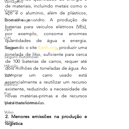
Vantagens
de materiais, incluindo metais como o 
Viagens
aço e o alumínio, além de plásticos, 
borracha e vidro. A produção de 
Dicas de viagens
baterias para veículos elétricos (VEs), 
Jipe
por exemplo, consome enormes 
GPL
quantidades de água e energia. 
Segundo o site 
Earth.org
, produzir uma 
Seguro
tonelada de lítio, suficiente para cerca 
Seguro Automóvel
de 100 baterias de carros, requer até 
Híbrido
dois milhões de toneladas de água. Ao 
comprar um carro usado está 
SUV
essencialmente a reutilizar um recurso 
Elétrico
existente, reduzindo a necessidade de 
Fiat
novas matérias-primas e de recursos 
para transformá-las.
Mobilidade elétrica
Volvo
2. Menores emissões na produção e 
Jeep
logística