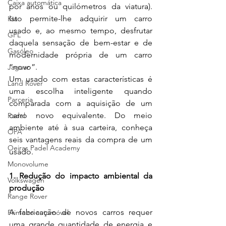
Caixa automática
por anos ou quilómetros da viatura). 
Isto permite-lhe adquirir um carro 
Kia
usado e, ao mesmo tempo, desfrutar 
GPL
daquela sensação de bem-estar e de 
Gasóleo
modernidade própria de um carro 
“novo”.
Jaguar
Um usado com estas características é 
Land Rover
uma escolha inteligente quando 
Parceria
comparada com a aquisição de um 
carro novo equivalente. Do meio 
Padel
ambiente até à sua carteira, conheça 
OPA
seis vantagens reais da compra de um 
Oeiras Padel Academy
usado.
Monovolume
1. Redução do impacto ambiental da 
Volkswagen
produção
Range Rover
A fabricação de novos carros requer 
Primeiro automóvel
uma grande quantidade de energia e 