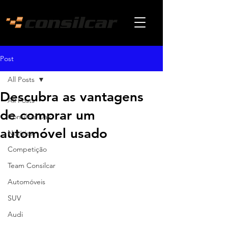
Post
All Posts
Descubra as vantagens
All Posts
de comprar um
Consilcar Day
automóvel usado
Notícias
Competição
Team Consilcar
Automóveis
SUV
Audi